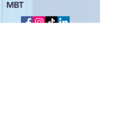
MBT
offre.mbttransportltd@outlook.com
+447523770569
politique de confidentialité
© 2025 par Move with MBT.
Propulsé et sécurisé par
Wix.