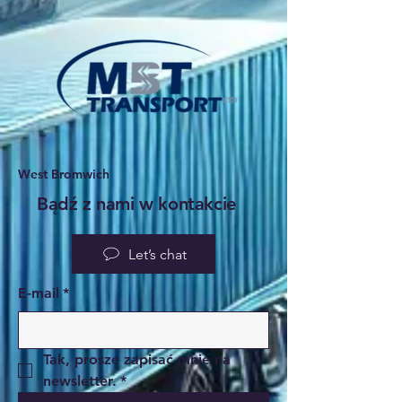
West Bromwich
Bądź z nami w kontakcie
Let’s chat
E-mail
*
Tak, proszę zapisać mnie na 
newsletter.
*