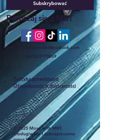
Subskrybować
Poruszaj się z MBT
offer.mbttransportltd@outlook.com
+447523770569
Polityka prywatności
Oświadczenie o dostępności
© 2025 Move with MBT.
Obsługiwane i zabezpieczone
przez
Wix