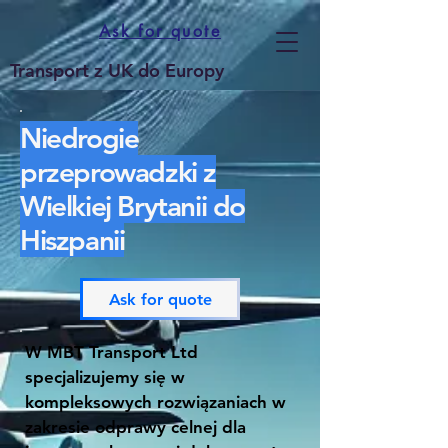
Ask for quote
Transport z UK do Europy
Niedrogie
przeprowadzki z
Wielkiej Brytanii do
Hiszpanii
Ask for quote
W MBT Transport Ltd
specjalizujemy się w
kompleksowych rozwiązaniach w
zakresie odprawy celnej dla