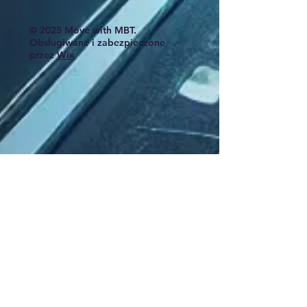
© 2025 Move with MBT.
Obsługiwane i zabezpieczone
przez
Wix