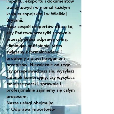
importu, eksportu i dokumentów
tranzytowych w niemal każdym
kraju europejskim i w Wielkiej
Brytanii.
Nasz zespół ekspertów dba o to,
aby Państwa przesyłki sprawnie
przeszły przez odprawę celną,
eliminując opóźnienia, stres
związany z formalnościami i
problemy z przestrzeganiem
przepisów. Niezależnie od tego,
czy przeprowadzasz się, wysyłasz
ładunek komercyjny, czy wysyłasz
mniejsze paczki, sprawnie i
profesjonalnie zajmiemy się całym
procesem.
Nasze usługi obejmują:
✅ Odprawa importowo-