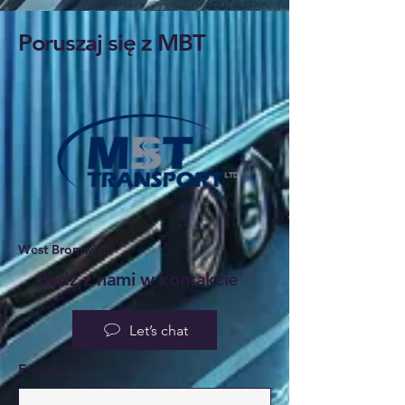
Poruszaj się z MBT
West Bromwich
Bądź z nami w kontakcie
Let’s chat
E-mail
*