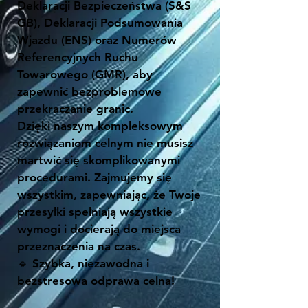
Deklaracji Bezpieczeństwa (S&S
GB), Deklaracji Podsumowania
Wjazdu (ENS) oraz Numerów
Referencyjnych Ruchu
Towarowego (GMR), aby
zapewnić bezproblemowe
przekraczanie granic.
Dzięki naszym kompleksowym
rozwiązaniom celnym nie musisz
martwić się skomplikowanymi
procedurami. Zajmujemy się
wszystkim, zapewniając, że Twoje
przesyłki spełniają wszystkie
wymogi i docierają do miejsca
przeznaczenia na czas.
🔹 Szybka, niezawodna i
bezstresowa odprawa celna!