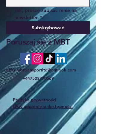
Tak, proszę zapisać mnie na 
newsletter.
*
Subskrybować
Poruszaj się z MBT
offer.mbttransportltd@outlook.com
+447523770569
Polityka prywatności
Oświadczenie o dostępności