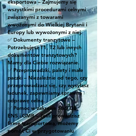
eksportowa – Zajmujemy się
wszystkimi procedurami celnymi
związanymi z towarami
wwożonymi do Wielkiej Brytanii i
Europy lub wywożonymi z niej.
✅ Dokumenty tranzytowe –
Potrzebujesz T1, T2 lub innych
dokumentów tranzytowych?
Mamy dla Ciebie rozwiązanie.
✅ Przeprowadzki, palety i małe
paczki – Niezależnie od tego, czy
przeprowadzasz się, czy wysyłasz
ładunek, zapewniamy sprawną
odprawę celną.
✅ Pomoc w zakresie S&S GB,
ENS i GMR – Jeśli prowadzisz
firmę transportową, możemy
pomóc Ci w przygotowaniu