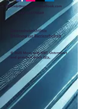
offer.mbttransportltd@outlook.com
+447523770569
Datenschutzrichtlinie
Erklärung zur Barrierefreiheit
© 2025 Move with MBT. Unterstützt
und gesichert durch
Wix.