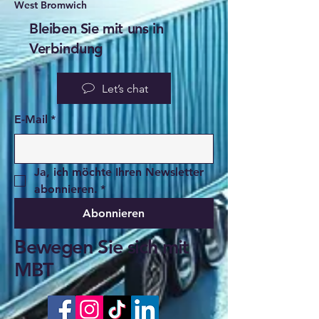
West Bromwich
Bleiben Sie mit uns in
Verbindung
Let’s chat
E-Mail
*
Ja, ich möchte Ihren Newsletter 
abonnieren.
*
Abonnieren
Bewegen Sie sich mit
MBT