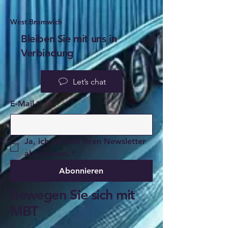
West Bromwich
Bleiben Sie mit uns in
Verbindung
Let’s chat
E-Mail
*
Ja, ich möchte Ihren Newsletter 
abonnieren.
*
Abonnieren
Bewegen Sie sich mit
MBT