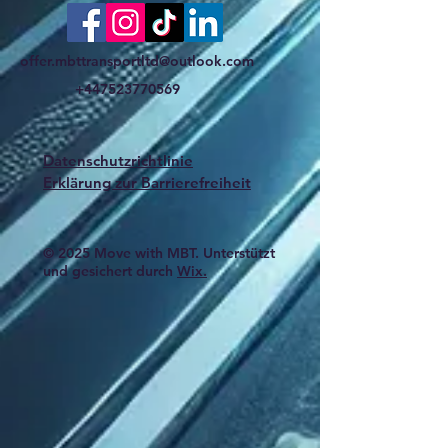
offer.mbttransportltd@outlook.com
+447523770569
Datenschutzrichtlinie
Erklärung zur Barrierefreiheit
© 2025 Move with MBT. Unterstützt
und gesichert durch
Wix.