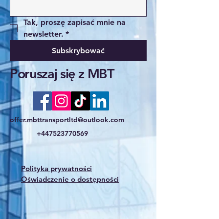
Tak, proszę zapisać mnie na 
newsletter.
*
Subskrybować
Poruszaj się z MBT
offer.mbttransportltd@outlook.com
+447523770569
Polityka prywatności
Oświadczenie o dostępności