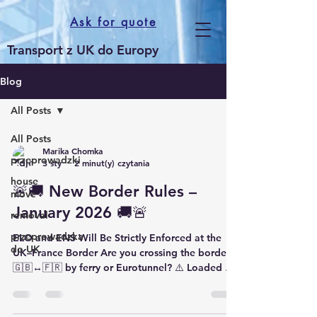
Ask for quote
Transport z UK do Europy
Blog
All Posts
All Posts
Marika Chomka
przeprowadzki
3 sty
2 minut(y) czytania
house
🚨🚚 New Border Rules –
move
January 2026 🚚🚨
removal
przeprowadzka
ELO and ENS Will Be Strictly Enforced at the
do UK
UK–France Border Are you crossing the border
🇬🇧↔🇫🇷 by ferry or Eurotunnel? ⚠️ Loaded or
Empty Vehicle – Documents Are Required ✔
ELO ✔ ENS ✔ GMR ❌ No documents = delays,
refusal of entry, financial penalties 💙 MBT